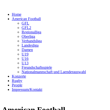
Home
American Football
GFL
GFL2
Regionalliga
Oberliga
Verbandsliga
Landesliga
Damen
U19
U16
U13
Freundschaftsspiele
Nationalmannschaft und Laenderauswahl
Konzerte
Rugby
People
Impressum/Kontakt
American Football