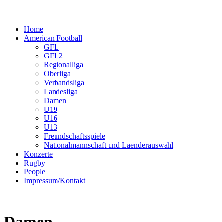
Home
American Football
GFL
GFL2
Regionalliga
Oberliga
Verbandsliga
Landesliga
Damen
U19
U16
U13
Freundschaftsspiele
Nationalmannschaft und Laenderauswahl
Konzerte
Rugby
People
Impressum/Kontakt
Sonntag, 15. Juli 2018
Damen