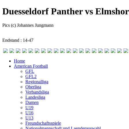
Duesseldorf Panther vs Elmshor
Pics (c) Johannes Jungmann
Endstand : 14-47
Home
American Football
GFL
GFL2
Regionalliga
Oberliga
Verbandsliga
Landesliga
Damen
U19
U16
U13
Freundschaftsspiele
Nationalmannschaft und Laenderauswahl