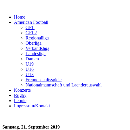
Home
American Football
GFL
GFL2
Regionalliga
Oberliga
Verbandsliga
Landesliga
Damen
U19
U16
U13
Freundschaftsspiele
Nationalmannschaft und Laenderauswahl
Konzerte
Rugby
People
Impressum/Kontakt
Samstag, 21. September 2019