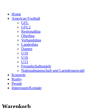
Home
American Football
GFL
GFL2
Regionalliga
Oberliga
Verbandsliga
Landesliga
Damen
U19
U16
U13
Freundschaftsspiele
Nationalmannschaft und Laenderauswahl
Konzerte
Rugby
People
Impressum/Kontakt
Warenkorb