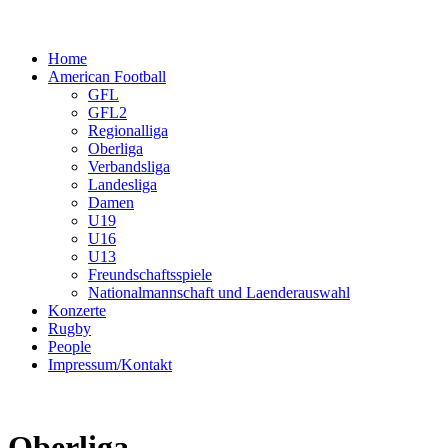
Home
American Football
GFL
GFL2
Regionalliga
Oberliga
Verbandsliga
Landesliga
Damen
U19
U16
U13
Freundschaftsspiele
Nationalmannschaft und Laenderauswahl
Konzerte
Rugby
People
Impressum/Kontakt
Oberliga